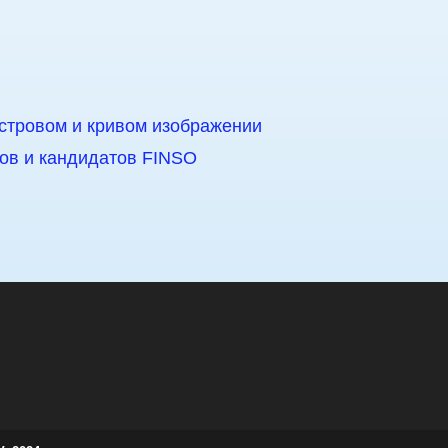
астровом и кривом изображении
ов и кандидатов FINSO