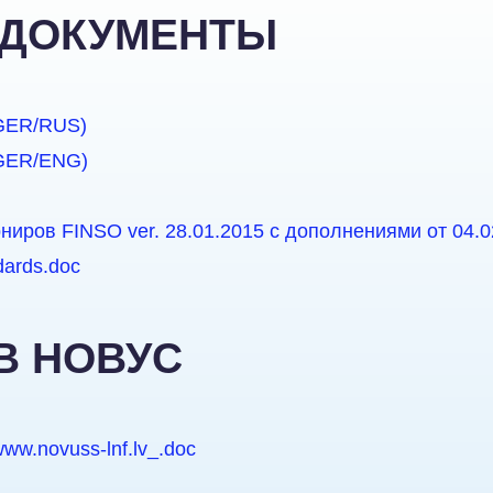
ДОКУМЕНТЫ
(GER/RUS)
(GER/ENG)
иров FINSO ver. 28.01.2015 с дополнениями от 04.0
dards.doc
В НОВУС
w.novuss-lnf.lv_.doc